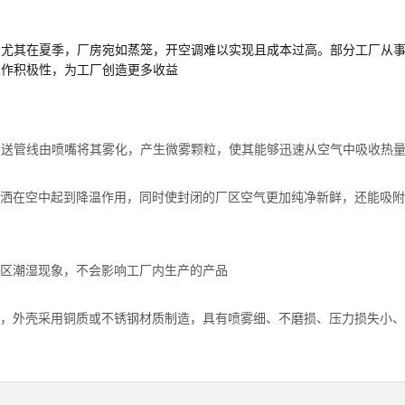
，尤其在夏季，厂房宛如蒸笼，开空调难以实现且成本过高。部分工厂从
工作积极性，为工厂创造更多收益
输送管线由喷嘴将其雾化，产生微雾颗粒，使其能够迅速从空气中吸收热
洒在空中起到降温作用，同时使封闭的厂区空气更加纯净新鲜，还能吸附
区潮湿现象，不会影响工厂内生产的产品
，外壳采用铜质或不锈钢材质制造，具有喷雾细、不磨损、压力损失小、