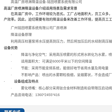
高温厂房喷淋降温设备-铭田喷雾系统有限公司
高温厂房喷淋降温设备介绍适用场景及需求背景
在高温厂房中，工作环境较为恶劣。工厂占地面积大，员工众多
产效率。因此，迫切需要有效的降温设备来改善工作环境，提高员工
广州铭田喷雾系统有限公司厂房喷淋
降温设备原理
利用高压柱塞泵将水压提高到压力，然后将加压后的水经耐高压
设备优势
· 降温与净化空气：采用高压喷雾的形式将水转化为水雾，喷
· 适用面积大：可满足6000平米以下的空间降温
· 节能：采用节能变频系统，能很好地节省用水量及用电量
· 不影响产品：喷出的水雾颗粒极细，呈烟雾状，不会造成厂
· 设备组成及特点
· 雾化喷嘴：核心部分采用钛合金材料制造和自带限压启动阀
产品咨询电话：1360*2455*416