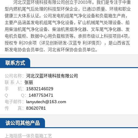
河北汉蓝环境科技有限公司创立于2003年。我们是专注于中重
型内燃机尾气后处理的科技型环保企业，已通过I质量、环境和职业
健康三大体系认证。公司发电机组尾气净化设备和负载箱生产商，
主要产品涵盖发电机组尾气净化设备，矿山机械尾气处理设备、船
用柴油机尾气净化设备、柴油机黑烟净化器、叉车尾气净化器、发
电机负载柜、数据中心用负载租赁等。承担市级以上科技项目4项，
授权专 利20余项（详见创新研发-汉蓝专 利详情页），是山西省瓦
斯发电协会会员单位、河北省环保协会会员单位。
联系方式
公司名称：
河北汉蓝环境科技有限公司
联 系 人：
张丽
手 机：
15832146029
Q Q：
1487753471
电子邮件：
lanyutech@163.com
传 真：
83620781
该公司其他产品
上海阻感一体负载箱工艺