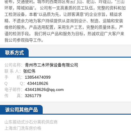
密布，交通便利。城市的西南郊区有云门山、驼山、玲珑山，“三山
环翠，障城如画”。 公司有一支高素质的员工队伍，完整的资料和加
工检测设备，本着“以品质为先，让顾客满意”的企业宗旨，精益求
精、不遗余力地为客户持续提供从咨询到设计、制造、运输和安装
维修的服务。产品选用配置，采用生产工艺，完整的质量体系，严
谨的检测手段。 我们将以产品和服务为目标，热诚欢迎广大客户来
我公司参观指导工作。
联系方式
公司名称：
青州市三木环保设备有限公司
联 系 人：
张红伟
手 机：
13854474099
Q Q：
434418626
电子邮件：
434418626@qq.com
传 真：
3261779
该公司其他产品
山东振动式沙石分离机供应商
上海龙门洗车房价格