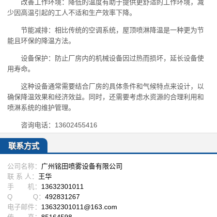
改善工作环境：降低的温度有助于提供更舒适的工作环境，减
少因高温引起的工人不适和生产效率下降。
节能减排：相比传统的空调系统，屋顶喷淋降温是一种更为节
能且环保的降温方法。
设备保护：防止厂房内的机械设备因过热而损坏，延长设备使
用寿命。
这种设备通常需要结合厂房的具体条件和气候特点来设计，以
确保降温效果和经济效益。同时，还需要考虑水资源的合理利用和
喷淋系统的维护管理。
咨询电话：13602455416
联系方式
公司名称：
广州铭田喷雾设备有限公司
联 系 人：
王华
手 机：
13632301011
Q Q：
492831267
电子邮件：
13632301011@163.com