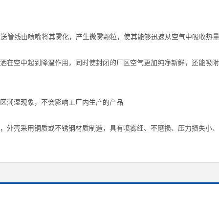
输送管线由喷嘴将其雾化，产生微雾颗粒，使其能够迅速从空气中吸收热
洒在空中起到降温作用，同时使封闭的厂区空气更加纯净新鲜，还能吸附
区潮湿现象，不会影响工厂内生产的产品
，外壳采用铜质或不锈钢材质制造，具有喷雾细、不磨损、压力损失小、