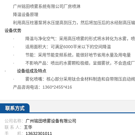
广州铭田喷雾系统有限公司厂房喷淋
降温设备原理
利用高压柱塞泵将水压提高到压力，然后将加压后的水经耐高压
设备优势
· 降温与净化空气：采用高压喷雾的形式将水转化为水雾，喷
· 适用面积大：可满足6000平米以下的空间降温
· 节能：采用节能变频系统，能很好地节省用水量及用电量
· 不影响产品：喷出的水雾颗粒极细，呈烟雾状，不会造成厂
· 设备组成及特点
· 雾化喷嘴：核心部分采用钛合金材料制造和自带限压启动阀
产品咨询电话：1360*2455*416
联系方式
公司名称：
广州铭田喷雾设备有限公司
联 系 人：
王华
手 机：
13632301011