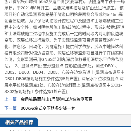
浙江省绍兴市嵊州市052乡道西侧(大菱塘村)。该隧道由中铁十一局
承建，于2021年8月开工，主要采用明挖法及矿山法进行施工。 该
项目的自动化监测系统是基于隧道口明挖段两侧会形成约5-45m高
泥岩质边坡，为了保证明挖段开挖过程中及隧道矿山法爆破施工过
程中的安全性，需对明挖段施工形成边坡过程中、形成边坡后;隧道
矿山法爆破施工过程中及施工完成后一定的时间段内对明挖段边坡
变形、深层位移进行监测。为了实现该监测项目运营管理的科学
化、信息化、自动化，为隧道施工提供科学依据，武汉中地恒达科
技有限公司针对该边坡变形、深层位移等监测项目进行了在线实时
监测，变形监测采用GNSS监测站;深层位移采用深层水平位移监测
站。 2、监测点布设 变形监测点:变形监测点5处，测点:DB01、
DB02、DB03、DB04、DB05，布设在边坡马道上(监测点布设图中
DB01-DB06按现场施工条件选择5处布置); 深层水平位移监测点:深
层水平位移监测点1处，布设在边坡斜面上(监测点布设图中SX01-
SX02按现场施工条件选择1处布置);
上一篇
金甬铁路面前山1号隧道口边坡监测项目
下一篇
800kva箱式变压器多少钱一套
相关产品推荐