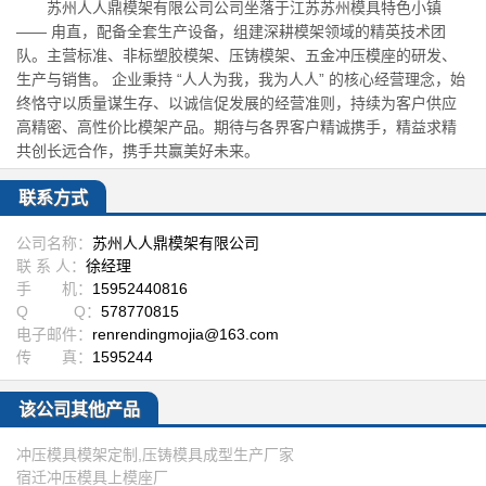
苏州人人鼎模架有限公司公司坐落于江苏苏州模具特色小镇
—— 甪直，配备全套生产设备，组建深耕模架领域的精英技术团
队。主营标准、非标塑胶模架、压铸模架、五金冲压模座的研发、
生产与销售。 企业秉持 “人人为我，我为人人” 的核心经营理念，始
终恪守以质量谋生存、以诚信促发展的经营准则，持续为客户供应
高精密、高性价比模架产品。期待与各界客户精诚携手，精益求精
共创长远合作，携手共赢美好未来。
联系方式
公司名称：
苏州人人鼎模架有限公司
联 系 人：
徐经理
手 机：
15952440816
Q Q：
578770815
电子邮件：
renrendingmojia@163.com
传 真：
1595244
该公司其他产品
冲压模具模架定制,压铸模具成型生产厂家
宿迁冲压模具上模座厂