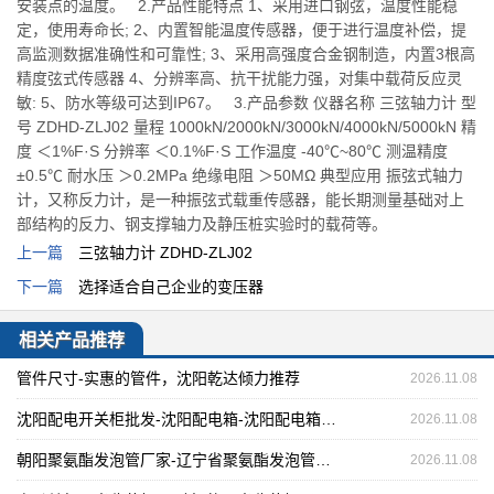
安装点的温度。 2.产品性能特点 1、采用进口钢弦，温度性能稳
定，使用寿命长; 2、内置智能温度传感器，便于进行温度补偿，提
高监测数据准确性和可靠性; 3、采用高强度合金钢制造，内置3根高
精度弦式传感器 4、分辨率高、抗干扰能力强，对集中载荷反应灵
敏: 5、防水等级可达到IP67。 3.产品参数 仪器名称 三弦轴力计 型
号 ZDHD-ZLJ02 量程 1000kN/2000kN/3000kN/4000kN/5000kN 精
度 ＜1%F·S 分辨率 ＜0.1%F·S 工作温度 -40℃~80℃ 测温精度
±0.5℃ 耐水压 ＞0.2MPa 绝缘电阻 ＞50MΩ 典型应用 振弦式轴力
计，又称反力计，是一种振弦式载重传感器，能长期测量基础对上
部结构的反力、钢支撑轴力及静压桩实验时的载荷等。
上一篇
三弦轴力计 ZDHD-ZLJ02
下一篇
选择适合自己企业的变压器
相关产品推荐
管件尺寸-实惠的管件，沈阳乾达倾力推荐
2026.11.08
沈阳配电开关柜批发-沈阳配电箱-沈阳配电箱厂家
2026.11.08
朝阳聚氨酯发泡管厂家-辽宁省聚氨酯发泡管怎么样
2026.11.08