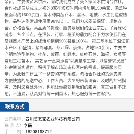
余亩，主要做苗木供应，同时我们成立了美艺家苗木供销合作社，
合作社成员从成立之初的8家在短短时间内增加到150余家，涵盖种
植面积约1600余亩，苗木种类丛乔木、灌木、地被、水生到造型植
物，品种达到常规使用率98%以上。我们力求质量保证，规格齐
全，价格合理。高品质的货源、服务是我们的企业宗旨。了解绿化
链条上各个节点，在灌装、行家、精英的鼎力配合下力求使我们在
常规苗木产品上的成活能到到90%甚至100%。 第二基地位于温江花
木产区-和盛镇，紧邻郫县、都江堰、崇州。占地150余亩，主要生
产销售造型植物、桂花、紫薇、红继木、红叶石楠、海桐、女贞等
常用工程苗木。 美艺家一直秉承着“以质量求生存，以信誉求发展”
的宗旨诚实运作。积极了解市场动态和客户的需求，提高服务质
量，为此我们建立了一整套的产销系统，包括合作社的货源支撑、
方便快捷的配送中心、工作人员、大型的吊装设备、及时的控制指
挥、及时您身处外地，也能让你感受到我们的服务。真正做到不疏
忽，不遗漏，认真对待每一刻苗木，热心服务每一位客户。
联系方式
公司名称：
四川美艺家农业科技有限公司
联 系 人：
李磊
手 机：
18208163712