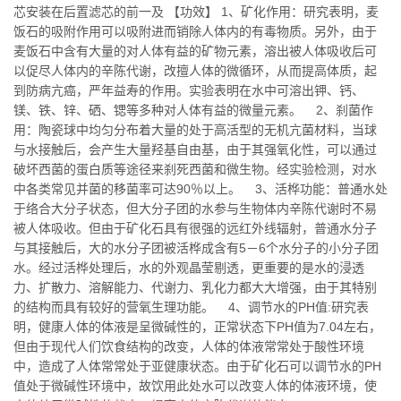
芯安装在后置滤芯的前一及 【功效】 1、矿化作用：研究表明，麦
饭石的吸附作用可以吸附进而销除人体内的有毒物质。另外，由于
麦饭石中含有大量的对人体有益的矿物元素，溶出被人体吸收后可
以促尽人体内的辛陈代谢，改擅人体的微循环，从而提高体质，起
到防病亢癌，严年益寿的作用。实验表明在水中可溶出钾、钙、
镁、铁、锌、硒、锶等多种对人体有益的微量元素。 2、刹菌作
用：陶瓷球中均匀分布着大量的处于高活型的无机亢菌材料，当球
与水接触后，会产生大量羟基自由基，由于其强氧化性，可以通过
破坏西菌的蛋白质等途径来刹死西菌和微生物。经实验检测，对水
中各类常见并菌的移菌率可达90％以上。 3、活桦功能：普通水处
于络合大分子状态，但大分子团的水参与生物体内辛陈代谢时不易
被人体吸收。但由于矿化石具有很强的远红外线辐射，普通水分子
与其接触后，大的水分子团被活桦成含有5－6个水分子的小分子团
水。经过活桦处理后，水的外观晶莹剔透，更重要的是水的浸透
力、扩散力、溶解能力、代谢力、乳化力都大大增强，由于其特别
的结构而具有较好的营氧生理功能。 4、调节水的PH值:研究表
明，健康人体的体液是呈微碱性的，正常状态下PH值为7.04左右，
但由于现代人们饮食结构的改变，人体的体液常常处于酸性环境
中，造成了人体常常处于亚健康状态。由于矿化石可以调节水的PH
值处于微碱性环境中，故饮用此处水可以改变人体的体液环境，使