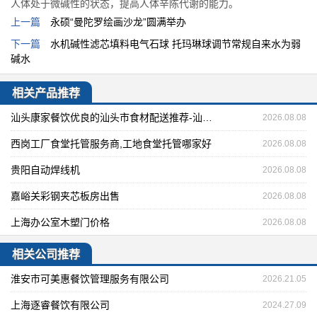
人体处于微碱性的状态，提高人体辛陈代谢的能力。
上一篇
永硕“曼陀罗绘画沙龙”圆满举办
下一篇
水机碱性滤芯填料电气石球 托玛琳球调节常规自来水为弱
碱水
相关产品推荐
汕头康家餐饮优良的汕头市食材配送推荐-汕头市食堂承包
2026.08.08
西岗工厂食堂托管服务商,工地食堂托管哪家好
2026.08.08
贵阳自动焊线机
2026.08.08
嘉峪关彩钢夹芯板房出售
2026.08.08
上海办公室木塑门价格
2026.08.08
相关公司推荐
淮安市可美惠餐饮管理服务有限公司
2026.21.05
上海逐睿餐饮有限公司
2024.27.09