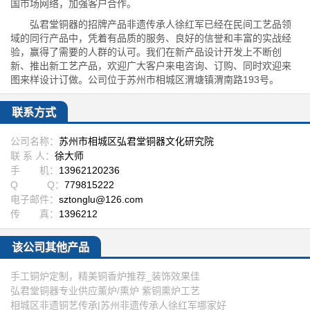
国市场网络，加强客户合作。
弘君堂铜器的招牌产品非遗传承人徐红军已经在民间工艺品领
域的同行产品中，凭着有品质的服务、良好的信誉和丰富的实战经
验，赢得了需要的人群的认可。我们在新产品设计开发上不断创
新、推出新工艺产品，欢迎广大客户来电咨询、订购、同时欢迎来
图来样设计订做。公司位于苏州市相城区渭塘镇渭南路193号。
联系方式
公司名称：
苏州市相城区弘君堂铜器文化研究院
联 系 人：
徐大师
手 机：
13962120236
Q Q：
779815222
电子邮件：
sztonglu@126.com
传 真：
1396212
该公司其他产品
手工铜炉定制，精美铜香炉推荐_装饰效果佳
弘君堂铜器专业供应薰炉/熏炉 紫铜熏炉工艺
相城区非遗铜艺传承|苏州非遗传承人徐红军哪家好