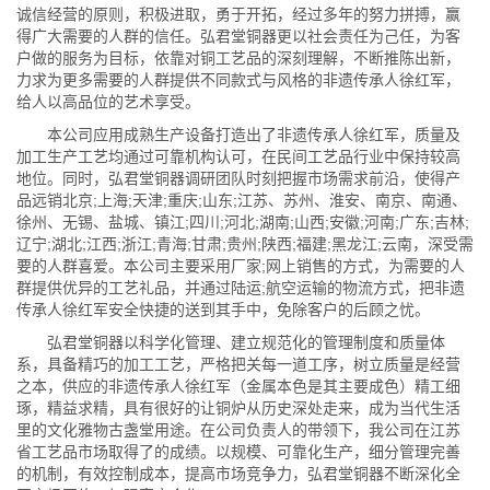
诚信经营的原则，积极进取，勇于开拓，经过多年的努力拼搏，赢
得广大需要的人群的信任。弘君堂铜器更以社会责任为己任，为客
户做的服务为目标，依靠对铜工艺品的深刻理解，不断推陈出新，
力求为更多需要的人群提供不同款式与风格的非遗传承人徐红军，
给人以高品位的艺术享受。
本公司应用成熟生产设备打造出了非遗传承人徐红军，质量及
加工生产工艺均通过可靠机构认可，在民间工艺品行业中保持较高
地位。同时，弘君堂铜器调研团队时刻把握市场需求前沿，使得产
品远销北京;上海;天津;重庆;山东;江苏、苏州、淮安、南京、南通、
徐州、无锡、盐城、镇江;四川;河北;湖南;山西;安徽;河南;广东;吉林;
辽宁;湖北;江西;浙江;青海;甘肃;贵州;陕西;福建;黑龙江;云南，深受需
要的人群喜爱。本公司主要采用厂家;网上销售的方式，为需要的人
群提供优异的工艺礼品，并通过陆运;航空运输的物流方式，把非遗
传承人徐红军安全快捷的送到其手中，免除客户的后顾之忧。
弘君堂铜器以科学化管理、建立规范化的管理制度和质量体
系，具备精巧的加工工艺，严格把关每一道工序，树立质量是经营
之本，供应的非遗传承人徐红军（金属本色是其主要成色）精工细
琢，精益求精，具有很好的让铜炉从历史深处走来，成为当代生活
里的文化雅物古盏堂用途。在公司负责人的带领下，我公司在江苏
省工艺品市场取得了的成绩。以规模、可靠化生产，细分管理完善
的机制，有效控制成本，提高市场竞争力，弘君堂铜器不断深化全