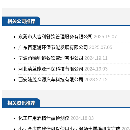
相关公司推荐
东莞市大吉利餐饮管理服务有限公司
2025.15.07
广东百惠浦环保节能发展有限公司
2025.07.05
宁波甬穗则诚餐饮管理有限公司
2024.19.11
河北清蓝能源环保科技有限公司
2024.19.03
西安陆茂众源汽车科技有限公司
2023.27.12
相关资讯推荐
化工厂用酒精泄露检测仪
2024.18.03
小型仓库的建造可以使用小型混凝土搅拌机来完成
202