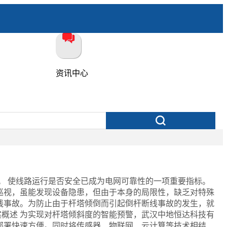
资讯中心
。 使线路运行是否安全已成为电网可靠性的一项重要指标。
巡视，虽能发现设备隐患，但由于本身的局限性，缺乏对特殊
线事故。为防止由于杆塔倾倒而引起倒杆断线事故的发生，就
案概述 为实现对杆塔倾斜度的智能预警，武汉中地恒达科技有
部署快速方便。同时将传感器、物联网、云计算等技术相结