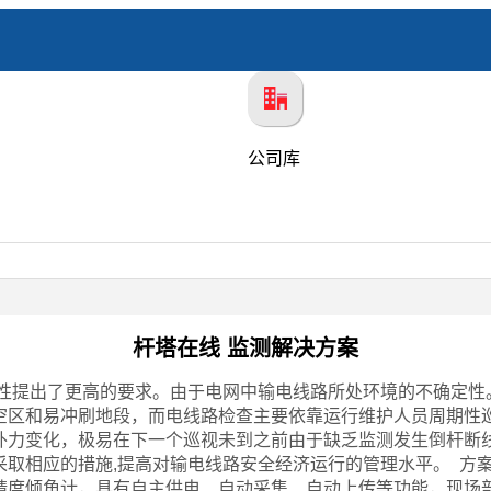
公司库
杆塔在线 监测解决方案
性提出了更高的要求。由于电网中输电线路所处环境的不确定性
空区和易冲刷地段，而电线路检查主要依靠运行维护人员周期性
外力变化，极易在下一个巡视未到之前由于缺乏监测发生倒杆断
取相应的措施,提高对输电线路安全经济运行的管理水平。 方
精度倾角计，具有自主供电、自动采集、自动上传等功能，现场