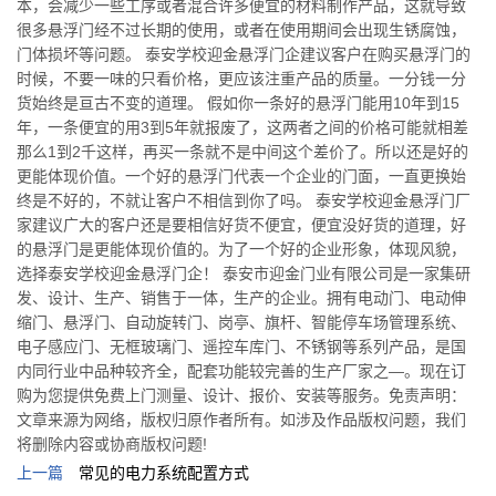
本，会减少一些工序或者混合许多便宜的材料制作产品，这就导致
很多悬浮门经不过长期的使用，或者在使用期间会出现生锈腐蚀，
门体损坏等问题。 泰安学校迎金悬浮门企建议客户在购买悬浮门的
时候，不要一味的只看价格，更应该注重产品的质量。一分钱一分
货始终是亘古不变的道理。 假如你一条好的悬浮门能用10年到15
年，一条便宜的用3到5年就报废了，这两者之间的价格可能就相差
那么1到2千这样，再买一条就不是中间这个差价了。所以还是好的
更能体现价值。一个好的悬浮门代表一个企业的门面，一直更换始
终是不好的，不就让客户不相信到你了吗。 泰安学校迎金悬浮门厂
家建议广大的客户还是要相信好货不便宜，便宜没好货的道理，好
的悬浮门是更能体现价值的。为了一个好的企业形象，体现风貌，
选择泰安学校迎金悬浮门企！ 泰安市迎金门业有限公司是一家集研
发、设计、生产、销售于一体，生产的企业。拥有电动门、电动伸
缩门、悬浮门、自动旋转门、岗亭、旗杆、智能停车场管理系统、
电子感应门、无框玻璃门、遥控车库门、不锈钢等系列产品，是国
内同行业中品种较齐全，配套功能较完善的生产厂家之—。现在订
购为您提供免费上门测量、设计、报价、安装等服务。免责声明：
文章来源为网络，版权归原作者所有。如涉及作品版权问题，我们
将删除内容或协商版权问题!
上一篇
常见的电力系统配置方式