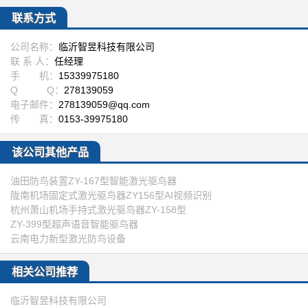
联系方式
公司名称：
临沂智昱科技有限公司
联 系 人：
任经理
手 机：
15339975180
Q Q：
278139059
电子邮件：
278139059@qq.com
传 真：
0153-39975180
该公司其他产品
油田防鸟装置ZY-167型智能激光驱鸟器
陇南机场固定式激光驱鸟器ZY156型AI视频识别
杭州萧山机场手持式激光驱鸟器ZY-158型
ZY-399型超声语音智能驱鸟器
云南电力新型激光防鸟设备
相关公司推荐
临沂智昱科技有限公司