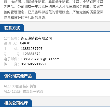
臂、活动梯、顶部装车鹤管、底部装车鹤管、浮盘、不锈钢内浮盘
等产品。公司拥有一支高素质的技术人才队伍和锐意进取、追求完
善的管理理念，已具备科学规范的管理制度，严格完善的质量保障
体系和良好的售后服务系统。
联系方式
公司名称：
连云港鹤管有限公司
联 系 人：
孙先生
手 机：
13851267707
Q Q：
123331572
电子邮件：
13851267707@139.com
传 真：
0518-85500650
该公司其他产品
AL1403顶部装卸鹤管
AL1412密闭顶部装车鹤管
相关公司推荐