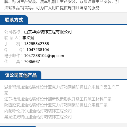
牌、标识生产安装、洗车机加工生产安装、双层油罐生产安装、加
油站礼品销售等。可为广大用户提供周到且满意的服务
联系方式
公司名称：
山东华添装饰工程有限公司
联 系 人：
李义斌
手 机：
13295342788
Q Q：
1047238104
电子邮件：
1047238104@qq.com
传 真：
7085667
该公司其他产品
湖北鄂州加油站装修设计亚克力灯箱网架防撞柱充电桩产品生产厂
家
江苏扬州加油站装修设计翻新改造形象升级工程施工材料厂家
陕西延安加油站装修设计亚克力灯箱网架防撞柱充电桩厂家
内蒙呼伦贝尔加油站灯箱装饰工程公司
黑龙江双鸭山加油站灯箱装饰工程公司