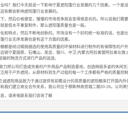
业吗？我们今天就说一下影响宁夏遮阳篷行业发展的几个因素。一个是没
，这些都会影响遮阳篷行业发展的。
，然后价格便宜，慢慢的市场竞争就会变得很恶劣的。所以说我们需要
，就是低水平重复制作，那么遮阳篷质量也是一般。
和特点，然后不断地创新的。市场没有一个好的统一标准的话，也是比
阳篷行业无序发展也是有这个方面的因素。
阳棚都是经过精挑细选的使用高质量的环保材料进行制作的有保障性的户
远销宁夏固原、石嘴山、吴忠、银川、中卫;内蒙古阿拉善盟阿拉善左旗;
路运输的物流方式进行产品的运送。
，致力把公司打造成完善的户外用品产品制造基地，创造绚丽多姿的休闲
广泛用于户外遮阳，从原材料到生产过程的每一个工序都有严格的质量控
森之诚遮阳用品致力于通过提供有前瞻设计的高质量的遮阳棚来打开国内
和我们建立商业合作关系，我公司位于穆斯林商贸城二期20-26。公司
信息，请来电联系我们咨询了解