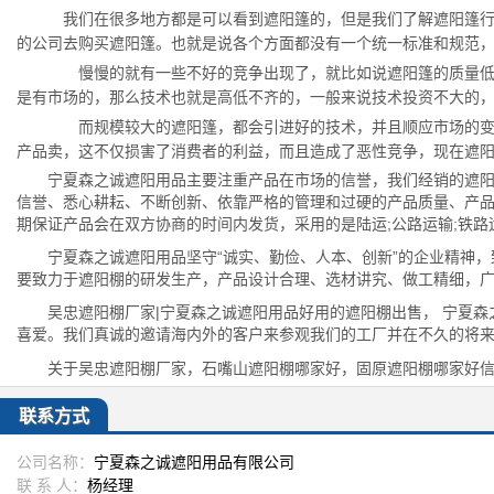
我们在很多地方都是可以看到遮阳篷的，但是我们了解遮阳篷行
的公司去购买遮阳篷。也就是说各个方面都没有一个统一标准和规范
慢慢的就有一些不好的竞争出现了，就比如说遮阳篷的质量低下
是有市场的，那么技术也就是高低不齐的，一般来说技术投资不大的
而规模较大的遮阳篷，都会引进好的技术，并且顺应市场的变化
产品卖，这不仅损害了消费者的利益，而且造成了恶性竞争，现在遮
宁夏森之诚遮阳用品主要注重产品在市场的信誉，我们经销的遮
信誉、悉心耕耘、不断创新、依靠严格的管理和过硬的产品质量、产品
期保证产品会在双方协商的时间内发货，采用的是陆运;公路运输;铁
宁夏森之诚遮阳用品坚守“诚实、勤俭、人本、创新”的企业精神
要致力于遮阳棚的研发生产，产品设计合理、选材讲究、做工精细，
吴忠遮阳棚厂家|宁夏森之诚遮阳用品好用的遮阳棚出售， 宁夏
喜爱。我们真诚的邀请海内外的客户来参观我们的工厂并在不久的将来
关于吴忠遮阳棚厂家，石嘴山遮阳棚哪家好，固原遮阳棚哪家好
联系方式
公司名称：
宁夏森之诚遮阳用品有限公司
联 系 人：
杨经理