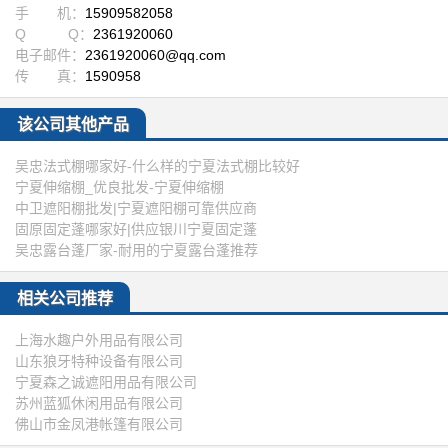
手 机：
15909582058
Q Q：
2361920060
电子邮件：
2361920060@qq.com
传 真：
1590958
该公司其他产品
吴忠法式棚哪家好-什么样的宁夏法式棚比较好
宁夏伸缩棚_优良批发-宁夏伸缩棚
中卫遮阳棚批发|宁夏遮阳棚可靠供应商
固原固定蓬哪家好|供应银川宁夏固定蓬
吴忠露台蓬厂家-耐用的宁夏露台蓬推荐
相关公司推荐
上海水趣户外用品有限公司
山东狼牙特种设备有限公司
宁夏森之诚遮阳用品有限公司
苏州蓝狐休闲用品有限公司
佛山市金凤港帐篷有限公司