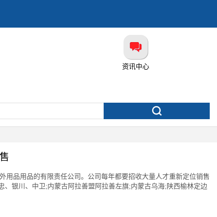
资讯中心
售
供户外用品用品的有限责任公司。公司每年都要招收大量人才重新定位销售
忠、银川、中卫;内蒙古阿拉善盟阿拉善左旗;内蒙古乌海;陕西榆林定边