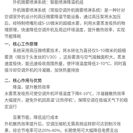
外机微雾喷淋系统：智能喷淋降温机组
外机微雾喷淋系统（常指空调外机微雾喷淋系统）是一种针对
空调室外机设计的高压微雾降温节能设备，通过高压泵将水加压
后，经特制喷嘴形成5-10微米的超细水雾，利用水雾蒸发吸热的物
理原理，快速降低空调外机及周边环境温度，提升散热效率，实现
节能降耗
一、核心工作原理
系统采用高压微喷雾技术，将水转化为直径仅5-10微米的超细
雾滴（相当于头发丝的1/30），这些雾滴与空气接触面积大，蒸发
速度极快，能迅速吸收周围热量，使环境温度降低3-10℃，同时直
接冷却空调外机的冷凝器，加快热量排放
二、核心作用与优势
降温，提升散热效率
水雾蒸发吸热可使空调外机环境温度下降8-10℃，冷凝器散热效率
大幅提升，避免外机因高温“过热停机”，保障空调在极端天气下的稳
定运行
显著节能，降低运行成本
外机散热效率提升后，空调压缩机无需高频运转即可达到制冷效
果，综合节电率可达20%-40%，长期使用可大幅降低电费支出