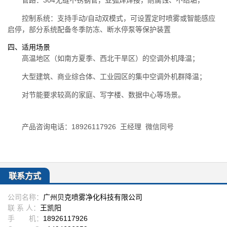
管路：304无缝不锈钢管，亚弧焊焊接，耐腐蚀、不结垢，
控制系统：支持手动/自动双模式，可设置定时喷雾或智能感应
启停，部分系统配备冬季防冻、断水停泵等保护装置
四、适用场景
高温地区（如南方夏季、西北干旱区）的空调外机降温；
大型建筑、商业综合体、工业园区的集中空调外机群降温；
对节能要求较高的家庭、写字楼、数据中心等场景。
产品咨询电话：18926117926 王经理 微信同号
联系方式
公司名称：
广州贝克喷雾净化科技有限公司
联 系 人：
王凯阳
手 机：
18926117926