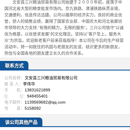
文安县三兴粮油贸易有限公司始建于２０００年初，座落于中
国河北省大型的粮食批发市场内。京九铁路、津浦铁路纵贯全境，
交通便利，信息传达迅捷。公司以雄厚的经济实力，良好的商业信
誉，骄人的销售业绩，赢得了国家农业部．中国农大和河北省廊坊
市领导的大力支持.“有限的精力，无限的服务”。三兴公司恪守“以诚
信为根基，以信誉求发展”的文化理念。坚持以“客户至上，服务大
众”为宗旨。欢迎新老客户前来莅临指导！本公司在今后的生产经营
活动中，将一如既往的巩固与老朋友的友谊，结识更多的新朋友，
热忱与全国各地的朋友建立长久的合作关系。
联系方式
公司名称：
文安县三兴粮油贸易有限公司
联 系 人：
李伟华
手 机：
13831621899
Q Q：
948455401
电子邮件：
1139569682@qq.com
传 真：
5158092
该公司其他产品