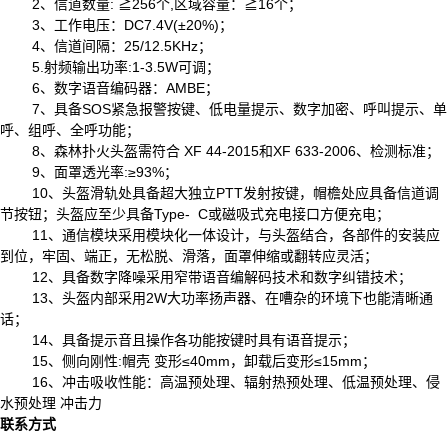
2、信道数量: ≧256个,区域容量：≧16个；
3、工作电压：DC7.4V(±20%)；
4、信道间隔：25/12.5KHz；
5.射频输出功率:1-3.5W可调；
6、数字语音编码器：AMBE；
7、具备SOS紧急报警按键、低电量提示、数字加密、呼叫提示、单
呼、组呼、全呼功能；
8、森林扑火头盔需符合 XF 44-2015和XF 633-2006、检测标准；
9、面罩透光率:≥93%；
10、头盔滑轨处具备超大独立PTT发射按键，帽檐处应具备信道调
节按钮；头盔应至少具备Type- C或磁吸式充电接口方便充电；
11、通信模块采用模块化一体设计，与头盔结合，各部件的安装应
到位，牢固、端正，无松脱、滑落，面罩伸缩或翻转应灵活；
12、具备数字降噪采用窄带语音编解码技术和数字纠错技术；
13、头盔内部采用2W大功率扬声器、在嘈杂的环境下也能清晰通
话；
14、具备提示音且操作各功能按键时具有语音提示；
15、侧向刚性:帽壳 变形≤40mm，卸载后变形≤15mm；
16、冲击吸收性能：高温预处理、辐射热预处理、低温预处理、侵
水预处理 冲击力
联系方式