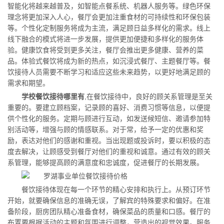
智能化将越来越普及，如智能点餐系统、机器人服务等。绿色环保
理念将更加深入人心，餐厅会更加注重食材的可持续性和环保包装
等。个性化定制服务将成为主流，满足顾日益多样化的需求。线上
线下融合的模式将进一步发展，提供更加便捷和多样化的服务体
验。健康饮食将受到更多关注，餐厅会推出更多健康、营养的菜
品。体验式餐饮将成为新的热点，如沉浸式餐厅、主题餐厅等。餐
饮接待人员需要不断学习和适应这些未来趋势，以更好地满足顾的
需求和期望。
学校餐饮接待哪里有
,在餐饮接待中，良好的顾关系管理是至关
重要的。要建立顾档案，记录顾的喜好、消费习惯等信息，以便提
供个性化的服务。定期与顾进行互动，如发送候短信、邀请参加特
别活动等，增强与顾的情感联系。对于常，给予一定的优惠和奖
励，表达对他们的感谢和重视。当出现题或投诉时，要以积极的态
度去解决，让顾感受到餐厅对他们的重视和诚意。通过有效的顾关
系管理，能够提高顾的满意度和忠诚度，促进餐厅的长期发展。
餐饮接待体现在每一个环节的精心安排和执行上。从预订环节
开始，就要确保信息的准确无误，了解宾的特殊要求和偏好。在准
备阶段，厨房团队精心准备食材，确保菜品的质量和口感。餐厅的
布置要根据活动的主题和氛围进行调整，营造出的视觉效果。服务