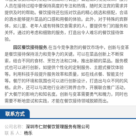
人员在接待过程中要保持高度的专注和热情，随时关注宾的需求并
提供及时的帮助。餐饮接待还包括对饮品的精心挑选和搭配，合适
的酒水能够提升菜品的口感和用餐的体验。此外，对于特殊的宾群
体，如儿童、老年人或有特殊饮食需求的人，要提供专门的服务和
关怀。通过的考虑和细致的服务，打造出令人难忘的餐饮接待体
验。
园区餐饮接待服务
,在当今竞争激烈的餐饮市场中，创新与变革
是餐饮接待保持活力和竞争力的关键。可以在菜品创新上不断探
索，结合不同的食材、烹饪方法和口味，推出新颖的菜品。服务模
式也可以进行创新，如提供个性化的定制服务、主题式餐饮体验
等。利用科技手段提升服务效率和质量，如在线点餐、智能支付
等。餐厅的环境和氛围也可以进行创新设计，打造出与众不同的风
格。此外，还可以与其他行业进行跨界合作，开展联合推广活动，
扩大餐厅的影响力和知名度。创新与变革需要勇气和魄力，同时也
需要不断地尝试和实践，才能在餐饮接待领域脱颖而出。
联系方式
公司名称：
深圳市仁财餐饮管理服务有限公司
联 系 人：
杨乐