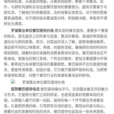
保持高标准，从桌面到地面，从餐具到厨房，都要干净整洁。此
外，与顾的沟通和互动也是餐饮接待的重要部分。服务员要善于与
顾交流，了解他们的用餐感受，及时收集反馈意见。对于顾的赞美
要真诚感谢，对于顾的投诉要诚恳对待，积极解决题，争取将不满
转化为满意。
罗湖事业单位餐饮接待价格
,要实现的餐饮接待，需要多个要素
的结合。首先是员工的形象与态度，整洁的着装、真诚的笑容能迅
速拉近与顾的距离。其次，对菜品的深入了解，能够准确地推荐，
满足顾不同的口味需求。再者，的服务流程，确保顾在短的时间内
得到照顾。随着科技的发展和消费者需求的变化，餐饮接待也在不
断演进。智能化的预订系统、个性化的服务、更加注重健康与环保
等，都将成为未来餐饮接待的重要趋势。餐饮接待不仅仅是提供服
务，更是传递情感、创造价值。它为餐厅赢得声誉和利润，为顾带
来愉悦和满足，对整个餐饮行业的发展有着深远的影响。
医院餐饮接待电话
,餐饮接待看似平凡，实则蕴含着无尽的魅力
与艺术。它是顾与餐厅之间的桥梁，也是营造美好用餐体验的关
键。从顾踏入餐厅的那一刻起，接待的每一个环节都在传递着信
息。礼貌而热情的候，引导顾至合适的座位，展现出的是与贴心。
随着社会的发展和科技的进步，餐饮接待也呈现出一些未来趋势。