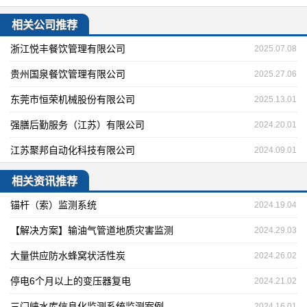
相关公司推荐
浙江悦丰餐饮管理有限公司
2025.07.08
贵州国泉餐饮管理有限公司
2025.27.06
东莞市恒荣机械股份有限公司
2025.13.01
强膳后勤服务（江苏）有限公司
2024.20.01
江苏聚邦自动化科技有限公司
2024.09.01
相关资讯推荐
锚杆（索）监测系统
2024.19.04
【解决方案】输油气管道地质灾害监测
2024.29.03
大量供应防水蜂窝状活性炭
2024.26.02
停电6个月以上的变压器复电
2024.21.02
三门峡水库信息化监测系统监测案例
2024.16.01