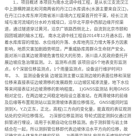
1,、项目概述 本项目为南水北调中线工程，是从长江支流汉江
中上游横跨湖北和河南两省的丹江口水库调水(水源主要来自汉江)，
在丹江口水库东岸河南省淅川县境内工程渠首开挖干渠，经长江流
域与淮河流域的分水岭方城垭口，沿华北平原中西部边缘开挖渠
道，通过隧道穿过黄河，沿京广铁路西侧北上，自流到北京市颐和
园团城湖的输水工程。 南水北调中线工程自2014年12月通水后，随
着水库库容的增加、水位线的升落、水库地壳压力增大等多方因素
影响，地质灾害加剧趋势明显，严重威胁库周群众生命财产安全。
面对淅川县某边坡滑坡危害性较大的形势，淅川县人民政府委托开
展边坡应急治理监测。 2、监测布点图 该项目设5个地表变形监测
点，6个深层位移监测点，1个雨量监测点，设备运行维护时间3
年。 3、 监测设备安装 边坡监测主要以监测边坡的表面位移和深层
位移来直接表征边坡滑移的发展趋势;以边坡区域渗流量，地下水位
等来间接表征对边坡滑移的影响程度。 1)GNSS监测站 利用GNSS
相对定位，在两边坡之间稳定地段设立基准站，在两滑坡体的前缘
及后缘等布置观测站以监测滑坡体表面位移情况。 GNSS能同时监
测到X，Y,Z(正东，正北，高程)三方向的变化量，能直观的表征观测
站处的空间位移情况。 2)深部位移监测站 导轮式固定测斜仪通过测
斜管进行埋设，适用于长期自动化位移监测。由于测斜管与岩土体
结合在一起，所以测斜管位移即代表边坡体沿水平方向的位移，故
可确定岩土体发生位移的区段。 3)雨量监测站 安装在无遮挡的空旷