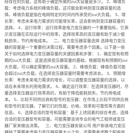
经存在的负载，这有助于确定所需的zui大容量是多少。 2、峰值负
载：考虑电力系统的峰值负载，这可能会影响到变压器容量的选
择。峰值负载是指在电网特定的时间内所承受的zui大负载。 3、增
长率：考虑未来电力需求的可能增长率，这会影响到变压器容量的
选择。 4、运行效率：运行效率是电力变压器的一个重要指标，它表
示变压器在实际运行中的效率，选择效率高的变压器有助于减少能
耗损失，节约用电成本。 二、电力变压器容量选择 选择电力变压
器的容量是一个重要的决策过程，需要考虑多个因素。以下是一些
关于如何选择电力变压器容量的关键因素和步骤： 1、确定现有和预
期的zui大负载：这是选择变压器容量的基础，根据现有和预期的zui
大负载，可以确定需要的zui大容量。 2、峰值负载：峰值负载可能
会超过zui大负载，在选择变压器容量时需要考虑进去。 3、预期增
长率：考虑未来电力需求的增长，可以调整变压器容量的选择，以
适应未来增长的用电需求。 4、确定运行效率：在选择变压器时，尽
量选择变压器运行效率高的，有助于降低能耗损失，节约用电成
本。 5、比较不同供应商和型号的变压器：在市场上比较不同供应商
和型号的变压器，了解它们的性能、价格、效率和可靠性等方面的
信息。 6、选择合适的型号和容量：基于上述因素的综合考虑，选择
合适的变压器型号和容量。可能需要咨询专业的电气工程师或变压
器厂家来做出决策。 三、电力变压器安装公司 用户新装电力变压
器除了需要考虑电力变压器容量大小之外，还需要考虑整个配电房